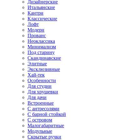
Дизайнерские
Итальянские
Кантри
Классические
Лофт
Модерн
Прованс
Неоклассика
Минимализм
Под старину
Скандинавские
Элитные
Эксклюзивные
Хай-тек
Особенности
Для студии
Для хрущевки
Для дачи
Встроенные
С антресолями
С барной стойкой
С островом
Малогабаритные
Модульные
Скрытые ручки