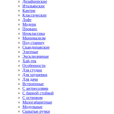
Дизайнерские
Итальянские
Кантри
Классические
Лофт
Модерн
Прованс
Неоклассика
Минимализм
Под старину
Скандинавские
Элитные
Эксклюзивные
Хай-тек
Особенности
Для студии
Для хрущевки
Для дачи
Встроенные
С антресолями
С барной стойкой
С островом
Малогабаритные
Модульные
Скрытые ручки