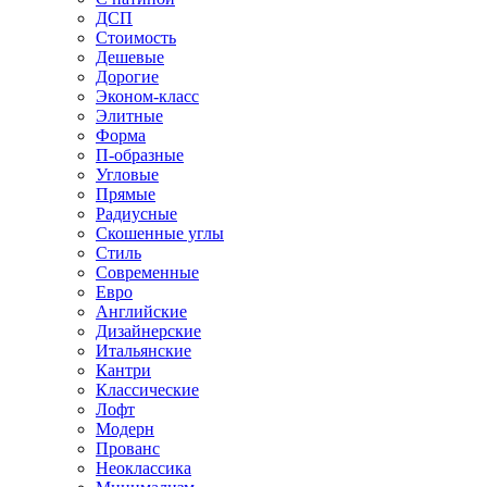
ДСП
Стоимость
Дешевые
Дорогие
Эконом-класс
Элитные
Форма
П-образные
Угловые
Прямые
Радиусные
Скошенные углы
Стиль
Современные
Евро
Английские
Дизайнерские
Итальянские
Кантри
Классические
Лофт
Модерн
Прованс
Неоклассика