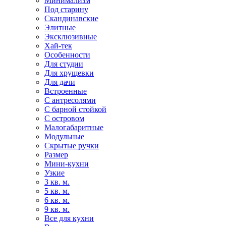
Минимализм
Под старину
Скандинавские
Элитные
Эксклюзивные
Хай-тек
Особенности
Для студии
Для хрущевки
Для дачи
Встроенные
С антресолями
С барной стойкой
С островом
Малогабаритные
Модульные
Скрытые ручки
Размер
Мини-кухни
Узкие
3 кв. м.
5 кв. м.
6 кв. м.
9 кв. м.
Все для кухни