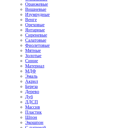
Оранжевые
Вишневые
Изумрудные
Венге
Ореховые
Янтарные
Сиреневые
Салатовые
Фиолетовые
Мятные
Золотые
Синие
Материал
МДФ
Эмаль
Акрил
Береза
Дерево
Дуб
ЛДСП
Массив
Пластик
Шпон
Экошпон
С патиной