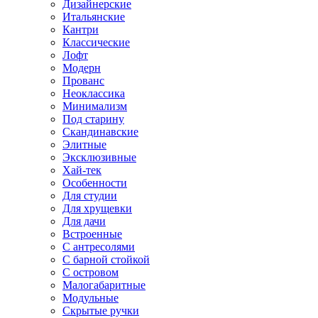
Дизайнерские
Итальянские
Кантри
Классические
Лофт
Модерн
Прованс
Неоклассика
Минимализм
Под старину
Скандинавские
Элитные
Эксклюзивные
Хай-тек
Особенности
Для студии
Для хрущевки
Для дачи
Встроенные
С антресолями
С барной стойкой
С островом
Малогабаритные
Модульные
Скрытые ручки