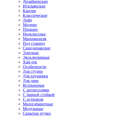
Дизайнерские
Итальянские
Кантри
Классические
Лофт
Модерн
Прованс
Неоклассика
Минимализм
Под старину
Скандинавские
Элитные
Эксклюзивные
Хай-тек
Особенности
Для студии
Для хрущевки
Для дачи
Встроенные
С антресолями
С барной стойкой
С островом
Малогабаритные
Модульные
Скрытые ручки