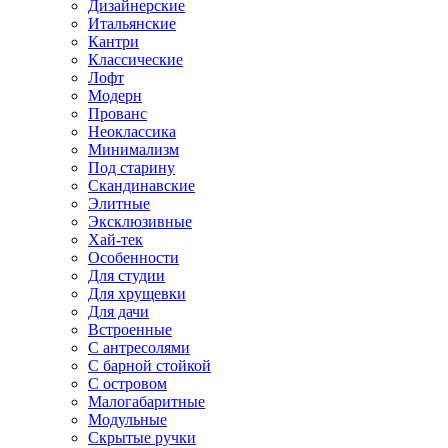
Дизайнерские
Итальянские
Кантри
Классические
Лофт
Модерн
Прованс
Неоклассика
Минимализм
Под старину
Скандинавские
Элитные
Эксклюзивные
Хай-тек
Особенности
Для студии
Для хрущевки
Для дачи
Встроенные
С антресолями
С барной стойкой
С островом
Малогабаритные
Модульные
Скрытые ручки