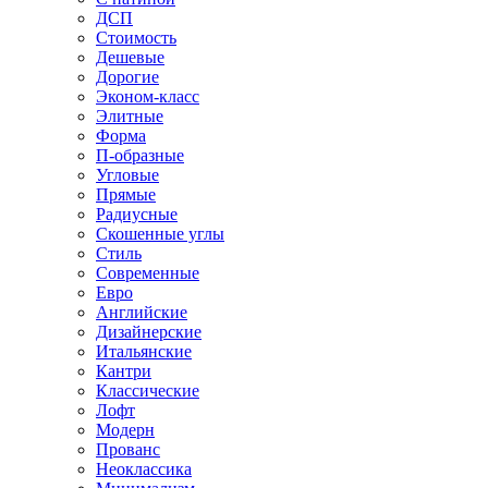
ДСП
Стоимость
Дешевые
Дорогие
Эконом-класс
Элитные
Форма
П-образные
Угловые
Прямые
Радиусные
Скошенные углы
Стиль
Современные
Евро
Английские
Дизайнерские
Итальянские
Кантри
Классические
Лофт
Модерн
Прованс
Неоклассика