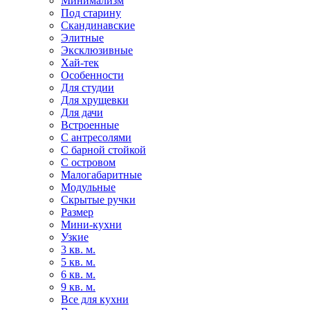
Минимализм
Под старину
Скандинавские
Элитные
Эксклюзивные
Хай-тек
Особенности
Для студии
Для хрущевки
Для дачи
Встроенные
С антресолями
С барной стойкой
С островом
Малогабаритные
Модульные
Скрытые ручки
Размер
Мини-кухни
Узкие
3 кв. м.
5 кв. м.
6 кв. м.
9 кв. м.
Все для кухни