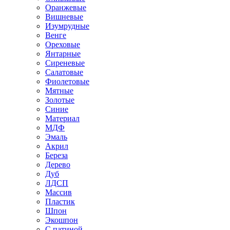
Оранжевые
Вишневые
Изумрудные
Венге
Ореховые
Янтарные
Сиреневые
Салатовые
Фиолетовые
Мятные
Золотые
Синие
Материал
МДФ
Эмаль
Акрил
Береза
Дерево
Дуб
ЛДСП
Массив
Пластик
Шпон
Экошпон
С патиной