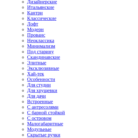
Дизайнерские
Итальянские
Кантри
Классические
Лофт
Модерн
Прованс
Неоклассика
Минимализм
Под старину
Скандинавские
Элитные
Эксклюзивные
Хай-тек
Особенности
Для студии
Для хрущевки
Для дачи
Встроенные
С антресолями
С барной стойкой
С островом
Малогабаритные
Модульные
Скрытые ручки