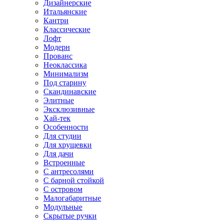
Дизайнерские
Итальянские
Кантри
Классические
Лофт
Модерн
Прованс
Неоклассика
Минимализм
Под старину
Скандинавские
Элитные
Эксклюзивные
Хай-тек
Особенности
Для студии
Для хрущевки
Для дачи
Встроенные
С антресолями
С барной стойкой
С островом
Малогабаритные
Модульные
Скрытые ручки