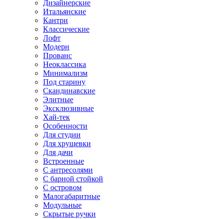
Дизайнерские
Итальянские
Кантри
Классические
Лофт
Модерн
Прованс
Неоклассика
Минимализм
Под старину
Скандинавские
Элитные
Эксклюзивные
Хай-тек
Особенности
Для студии
Для хрущевки
Для дачи
Встроенные
С антресолями
С барной стойкой
С островом
Малогабаритные
Модульные
Скрытые ручки