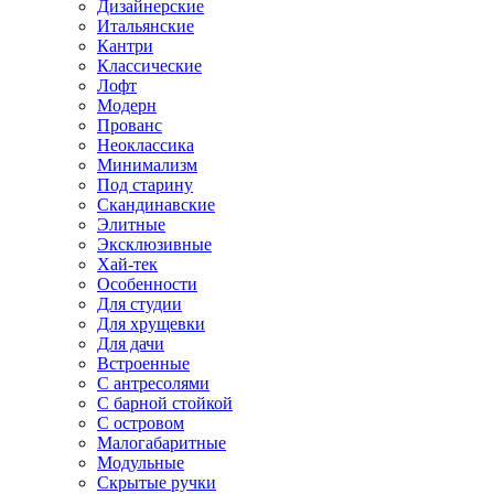
Дизайнерские
Итальянские
Кантри
Классические
Лофт
Модерн
Прованс
Неоклассика
Минимализм
Под старину
Скандинавские
Элитные
Эксклюзивные
Хай-тек
Особенности
Для студии
Для хрущевки
Для дачи
Встроенные
С антресолями
С барной стойкой
С островом
Малогабаритные
Модульные
Скрытые ручки