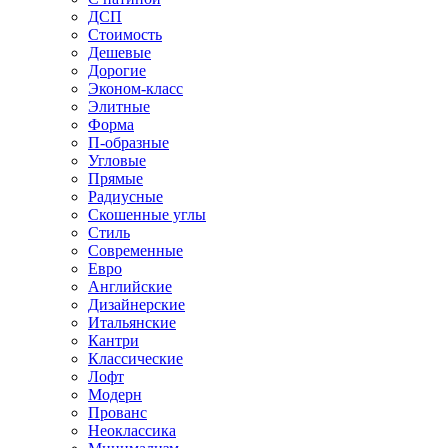
ДСП
Стоимость
Дешевые
Дорогие
Эконом-класс
Элитные
Форма
П-образные
Угловые
Прямые
Радиусные
Скошенные углы
Стиль
Современные
Евро
Английские
Дизайнерские
Итальянские
Кантри
Классические
Лофт
Модерн
Прованс
Неоклассика