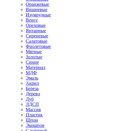
Оранжевые
Вишневые
Изумрудные
Венге
Ореховые
Янтарные
Сиреневые
Салатовые
Фиолетовые
Мятные
Золотые
Синие
Материал
МДФ
Эмаль
Акрил
Береза
Дерево
Дуб
ЛДСП
Массив
Пластик
Шпон
Экошпон
С патиной