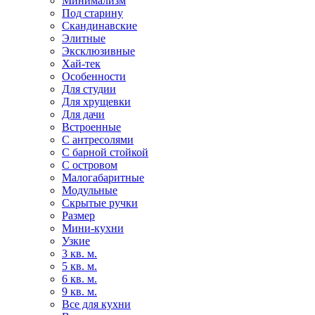
Минимализм
Под старину
Скандинавские
Элитные
Эксклюзивные
Хай-тек
Особенности
Для студии
Для хрущевки
Для дачи
Встроенные
С антресолями
С барной стойкой
С островом
Малогабаритные
Модульные
Скрытые ручки
Размер
Мини-кухни
Узкие
3 кв. м.
5 кв. м.
6 кв. м.
9 кв. м.
Все для кухни