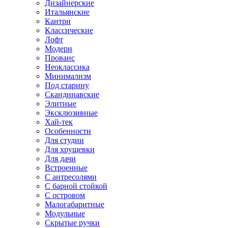
Дизайнерские
Итальянские
Кантри
Классические
Лофт
Модерн
Прованс
Неоклассика
Минимализм
Под старину
Скандинавские
Элитные
Эксклюзивные
Хай-тек
Особенности
Для студии
Для хрущевки
Для дачи
Встроенные
С антресолями
С барной стойкой
С островом
Малогабаритные
Модульные
Скрытые ручки