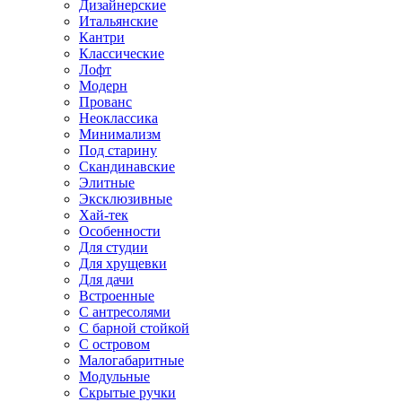
Дизайнерские
Итальянские
Кантри
Классические
Лофт
Модерн
Прованс
Неоклассика
Минимализм
Под старину
Скандинавские
Элитные
Эксклюзивные
Хай-тек
Особенности
Для студии
Для хрущевки
Для дачи
Встроенные
С антресолями
С барной стойкой
С островом
Малогабаритные
Модульные
Скрытые ручки