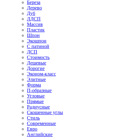
Береза
Дерево
Дуб
ЛДСП
Массив
Пластик
Шпон
Экошпон
С патиной
ДСП
Стоимость
Дешевые
Дорогие
Эконом-класс
Элитные
Форма
П-образные
Угловые
Прямые
Радиусные
Скошенные углы
Стиль
Современные
Евро
Английские