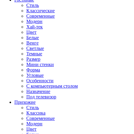
Стиль
Классические
Современные
Модерн
Хай-тек
Цвет
Белые
Венге
Светлые
Темные
Размер
Мини стенки
Форма
Угловые
Особенности
С компьютерным столом
Назначение
Под телевизор
Прихожие
Стиль
Классика
Современные
Модерн
Цвет