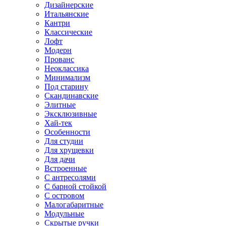
Дизайнерские
Итальянские
Кантри
Классические
Лофт
Модерн
Прованс
Неоклассика
Минимализм
Под старину
Скандинавские
Элитные
Эксклюзивные
Хай-тек
Особенности
Для студии
Для хрущевки
Для дачи
Встроенные
С антресолями
С барной стойкой
С островом
Малогабаритные
Модульные
Скрытые ручки