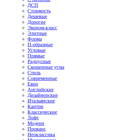
ДСП
Стоимость
Дешевые
Дорогие
Эконом-класс
Элитные
Форма
П-образные
Угловые
Прямые
Радиусные
Скошенные углы
Стиль
Современные
Евро
Английские
Дизайнерские
Итальянские
Кантри
Классические
Лофт
Модерн
Прованс
Неоклассика