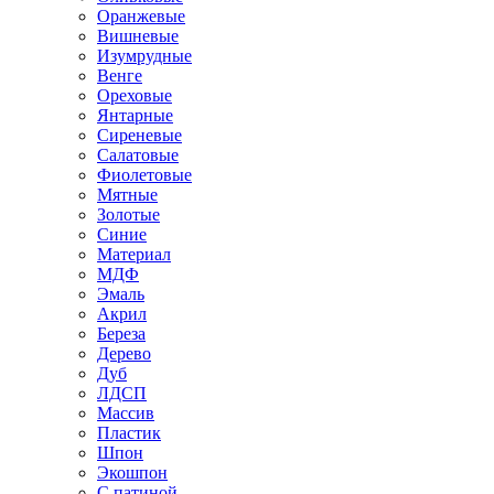
Оранжевые
Вишневые
Изумрудные
Венге
Ореховые
Янтарные
Сиреневые
Салатовые
Фиолетовые
Мятные
Золотые
Синие
Материал
МДФ
Эмаль
Акрил
Береза
Дерево
Дуб
ЛДСП
Массив
Пластик
Шпон
Экошпон
С патиной