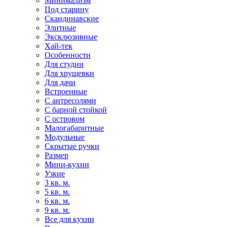
Минимализм
Под старину
Скандинавские
Элитные
Эксклюзивные
Хай-тек
Особенности
Для студии
Для хрущевки
Для дачи
Встроенные
С антресолями
С барной стойкой
С островом
Малогабаритные
Модульные
Скрытые ручки
Размер
Мини-кухни
Узкие
3 кв. м.
5 кв. м.
6 кв. м.
9 кв. м.
Все для кухни