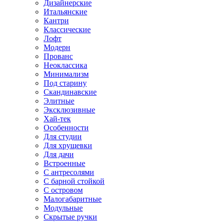
Дизайнерские
Итальянские
Кантри
Классические
Лофт
Модерн
Прованс
Неоклассика
Минимализм
Под старину
Скандинавские
Элитные
Эксклюзивные
Хай-тек
Особенности
Для студии
Для хрущевки
Для дачи
Встроенные
С антресолями
С барной стойкой
С островом
Малогабаритные
Модульные
Скрытые ручки