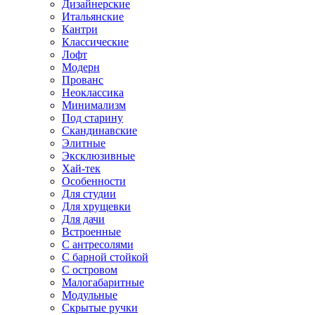
Дизайнерские
Итальянские
Кантри
Классические
Лофт
Модерн
Прованс
Неоклассика
Минимализм
Под старину
Скандинавские
Элитные
Эксклюзивные
Хай-тек
Особенности
Для студии
Для хрущевки
Для дачи
Встроенные
С антресолями
С барной стойкой
С островом
Малогабаритные
Модульные
Скрытые ручки