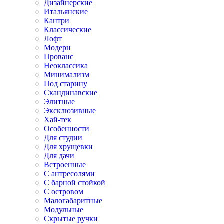
Дизайнерские
Итальянские
Кантри
Классические
Лофт
Модерн
Прованс
Неоклассика
Минимализм
Под старину
Скандинавские
Элитные
Эксклюзивные
Хай-тек
Особенности
Для студии
Для хрущевки
Для дачи
Встроенные
С антресолями
С барной стойкой
С островом
Малогабаритные
Модульные
Скрытые ручки