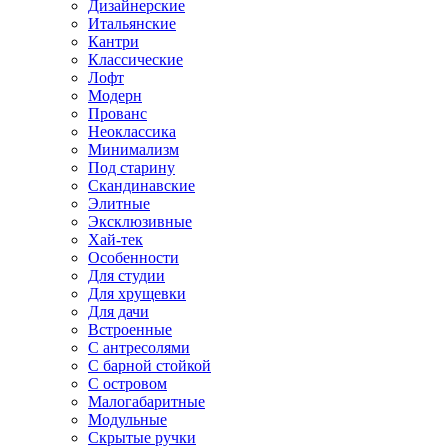
Дизайнерские
Итальянские
Кантри
Классические
Лофт
Модерн
Прованс
Неоклассика
Минимализм
Под старину
Скандинавские
Элитные
Эксклюзивные
Хай-тек
Особенности
Для студии
Для хрущевки
Для дачи
Встроенные
С антресолями
С барной стойкой
С островом
Малогабаритные
Модульные
Скрытые ручки