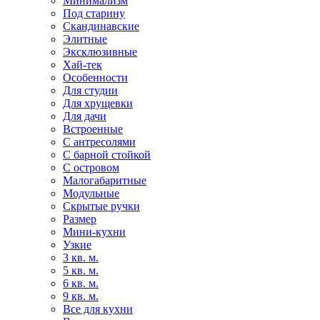
Минимализм
Под старину
Скандинавские
Элитные
Эксклюзивные
Хай-тек
Особенности
Для студии
Для хрущевки
Для дачи
Встроенные
С антресолями
С барной стойкой
С островом
Малогабаритные
Модульные
Скрытые ручки
Размер
Мини-кухни
Узкие
3 кв. м.
5 кв. м.
6 кв. м.
9 кв. м.
Все для кухни