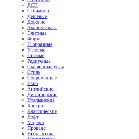
ДСП
Стоимость
Дешевые
Дорогие
Эконом-класс
Элитные
Форма
П-образные
Угловые
Прямые
Радиусные
Скошенные углы
Стиль
Современные
Евро
Английские
Дизайнерские
Итальянские
Кантри
Классические
Лофт
Модерн
Прованс
Неоклассика