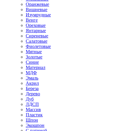
Оранжевые
Вишневые
Изумрудные
Венге
Ореховые
Янтарные
Сиреневые
Салатовые
Фиолетовые
Мятные
Золотые
Синие
Материал
МДФ
Эмаль
Акрил
Береза
Дерево
Дуб
ЛДСП
Массив
Пластик
Шпон
Экошпон
С патиной