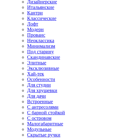
Дизайнерские
Итальянские
Кантри
Классические
Лофт
Модерн
Прованс
Неоклассика
Минимализм
Под старину
Скандинавские
Элитные
Эксклюзивные
Хай-тек
Особенности
Для студии
Для хрущевки
Для дачи
Встроенные
С антресолями
С барной стойкой
С островом
Малогабаритные
Модульные
Скрытые ручки