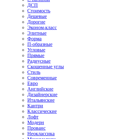
ДСП
Стоимость
Дешевые
Дорогие
Эконом-класс
Элитные
Форма
П-образные
Угловые
Прямые
Радиусные
Скошенные углы
Стиль
Современные
Евро
Английские
Дизайнерские
Итальянские
Кантри
Классические
Лофт
Модерн
Прованс
Неоклассика