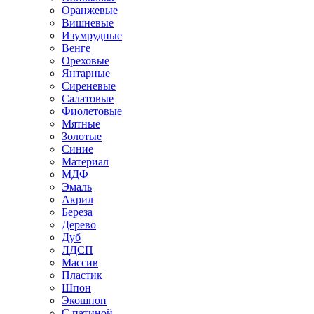
Оранжевые
Вишневые
Изумрудные
Венге
Ореховые
Янтарные
Сиреневые
Салатовые
Фиолетовые
Мятные
Золотые
Синие
Материал
МДФ
Эмаль
Акрил
Береза
Дерево
Дуб
ЛДСП
Массив
Пластик
Шпон
Экошпон
С патиной