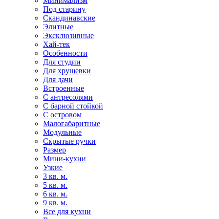
Минимализм
Под старину
Скандинавские
Элитные
Эксклюзивные
Хай-тек
Особенности
Для студии
Для хрущевки
Для дачи
Встроенные
С антресолями
С барной стойкой
С островом
Малогабаритные
Модульные
Скрытые ручки
Размер
Мини-кухни
Узкие
3 кв. м.
5 кв. м.
6 кв. м.
9 кв. м.
Все для кухни