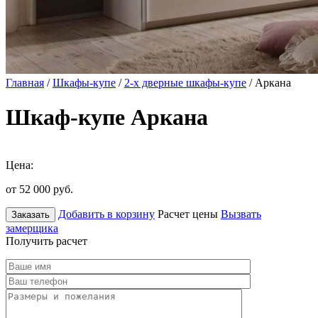
Главная
/
Шкафы-купе
/
2-х дверные шкафы-купе
/ Аркана
Шкаф-купе Аркана
Цена:
от 52 000
руб.
Добавить в корзину
Расчет цены
Вызвать
Заказать
замерщика
Получить расчет