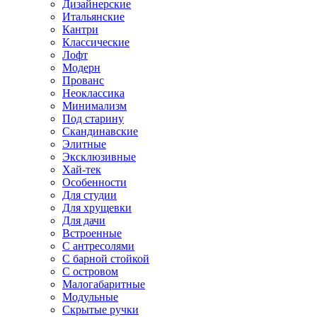
Дизайнерские
Итальянские
Кантри
Классические
Лофт
Модерн
Прованс
Неоклассика
Минимализм
Под старину
Скандинавские
Элитные
Эксклюзивные
Хай-тек
Особенности
Для студии
Для хрущевки
Для дачи
Встроенные
С антресолями
С барной стойкой
С островом
Малогабаритные
Модульные
Скрытые ручки