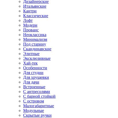
Дизайнерские
Итальянские
Кантри
Классические
Лофт
Модерн
Прованс
Неоклассика
Минимализм
Под старину
Скандинавские
Элитные
Эксклюзивные
Хай-тек
Особенности
Для студии
Для хрущевки
Для дачи
Встроенные
С антресолями
С барной стойкой
С островом
Малогабаритные
Модульные
Скрытые ручки