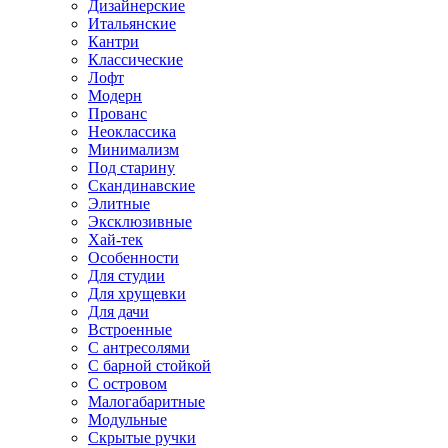
Дизайнерские
Итальянские
Кантри
Классические
Лофт
Модерн
Прованс
Неоклассика
Минимализм
Под старину
Скандинавские
Элитные
Эксклюзивные
Хай-тек
Особенности
Для студии
Для хрущевки
Для дачи
Встроенные
С антресолями
С барной стойкой
С островом
Малогабаритные
Модульные
Скрытые ручки