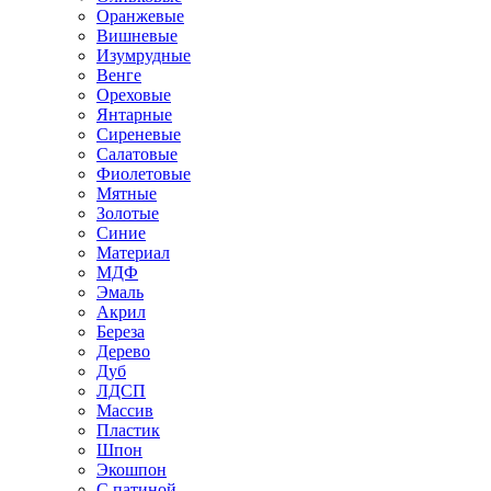
Оранжевые
Вишневые
Изумрудные
Венге
Ореховые
Янтарные
Сиреневые
Салатовые
Фиолетовые
Мятные
Золотые
Синие
Материал
МДФ
Эмаль
Акрил
Береза
Дерево
Дуб
ЛДСП
Массив
Пластик
Шпон
Экошпон
С патиной