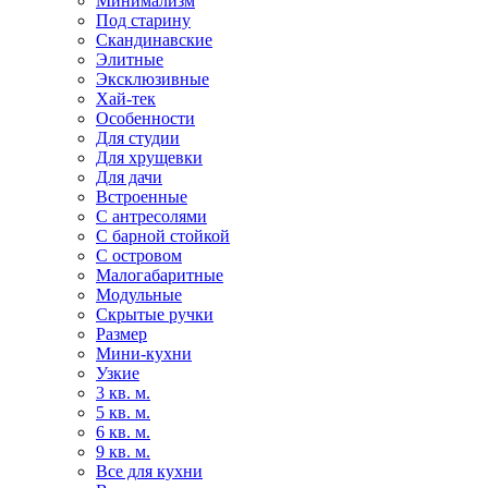
Минимализм
Под старину
Скандинавские
Элитные
Эксклюзивные
Хай-тек
Особенности
Для студии
Для хрущевки
Для дачи
Встроенные
С антресолями
С барной стойкой
С островом
Малогабаритные
Модульные
Скрытые ручки
Размер
Мини-кухни
Узкие
3 кв. м.
5 кв. м.
6 кв. м.
9 кв. м.
Все для кухни