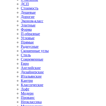
ДСП
Стоимость
Дешевые
Дорогие
Эконом-класс
Элитные
Форма
П-образные
Угловые
Прямые
Радиусные
Скошенные углы
Стиль
Современные
Евро
Английские
Дизайнерские
Итальянские
Кантри
Классические
Лофт
Модерн
Прованс
Неоклассика