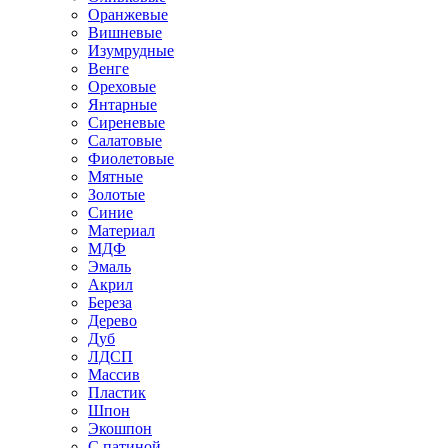
Оранжевые
Вишневые
Изумрудные
Венге
Ореховые
Янтарные
Сиреневые
Салатовые
Фиолетовые
Мятные
Золотые
Синие
Материал
МДФ
Эмаль
Акрил
Береза
Дерево
Дуб
ЛДСП
Массив
Пластик
Шпон
Экошпон
С патиной