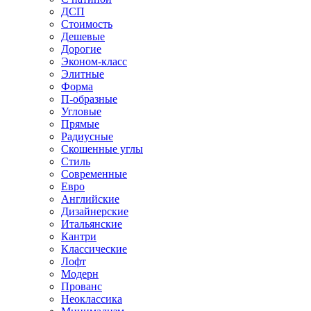
ДСП
Стоимость
Дешевые
Дорогие
Эконом-класс
Элитные
Форма
П-образные
Угловые
Прямые
Радиусные
Скошенные углы
Стиль
Современные
Евро
Английские
Дизайнерские
Итальянские
Кантри
Классические
Лофт
Модерн
Прованс
Неоклассика