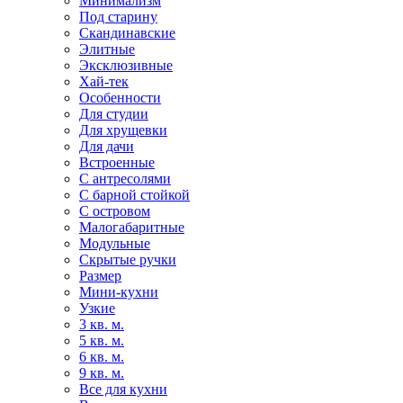
Минимализм
Под старину
Скандинавские
Элитные
Эксклюзивные
Хай-тек
Особенности
Для студии
Для хрущевки
Для дачи
Встроенные
С антресолями
С барной стойкой
С островом
Малогабаритные
Модульные
Скрытые ручки
Размер
Мини-кухни
Узкие
3 кв. м.
5 кв. м.
6 кв. м.
9 кв. м.
Все для кухни