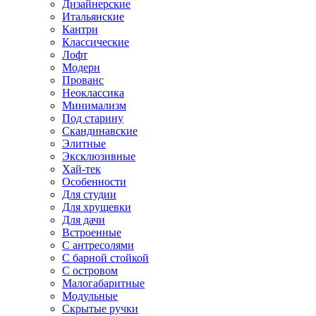
Дизайнерские
Итальянские
Кантри
Классические
Лофт
Модерн
Прованс
Неоклассика
Минимализм
Под старину
Скандинавские
Элитные
Эксклюзивные
Хай-тек
Особенности
Для студии
Для хрущевки
Для дачи
Встроенные
С антресолями
С барной стойкой
С островом
Малогабаритные
Модульные
Скрытые ручки