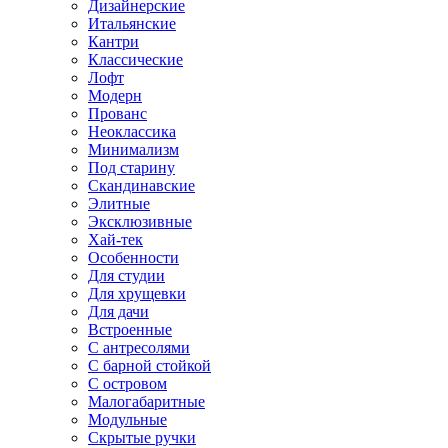
Дизайнерские
Итальянские
Кантри
Классические
Лофт
Модерн
Прованс
Неоклассика
Минимализм
Под старину
Скандинавские
Элитные
Эксклюзивные
Хай-тек
Особенности
Для студии
Для хрущевки
Для дачи
Встроенные
С антресолями
С барной стойкой
С островом
Малогабаритные
Модульные
Скрытые ручки