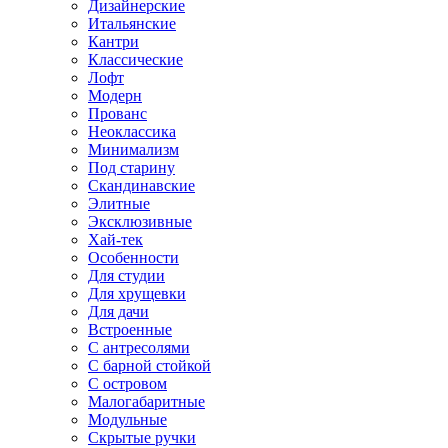
Дизайнерские
Итальянские
Кантри
Классические
Лофт
Модерн
Прованс
Неоклассика
Минимализм
Под старину
Скандинавские
Элитные
Эксклюзивные
Хай-тек
Особенности
Для студии
Для хрущевки
Для дачи
Встроенные
С антресолями
С барной стойкой
С островом
Малогабаритные
Модульные
Скрытые ручки