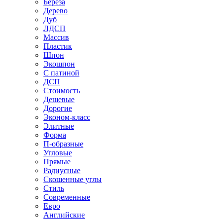
Береза
Дерево
Дуб
ЛДСП
Массив
Пластик
Шпон
Экошпон
С патиной
ДСП
Стоимость
Дешевые
Дорогие
Эконом-класс
Элитные
Форма
П-образные
Угловые
Прямые
Радиусные
Скошенные углы
Стиль
Современные
Евро
Английские