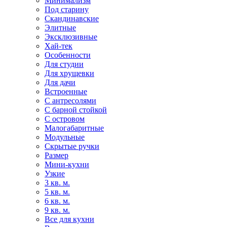
Минимализм
Под старину
Скандинавские
Элитные
Эксклюзивные
Хай-тек
Особенности
Для студии
Для хрущевки
Для дачи
Встроенные
С антресолями
С барной стойкой
С островом
Малогабаритные
Модульные
Скрытые ручки
Размер
Мини-кухни
Узкие
3 кв. м.
5 кв. м.
6 кв. м.
9 кв. м.
Все для кухни