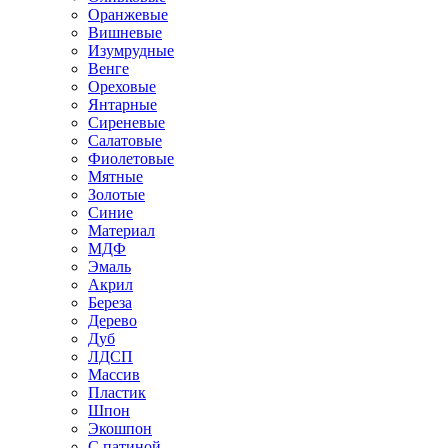
Оранжевые
Вишневые
Изумрудные
Венге
Ореховые
Янтарные
Сиреневые
Салатовые
Фиолетовые
Мятные
Золотые
Синие
Материал
МДФ
Эмаль
Акрил
Береза
Дерево
Дуб
ЛДСП
Массив
Пластик
Шпон
Экошпон
С патиной