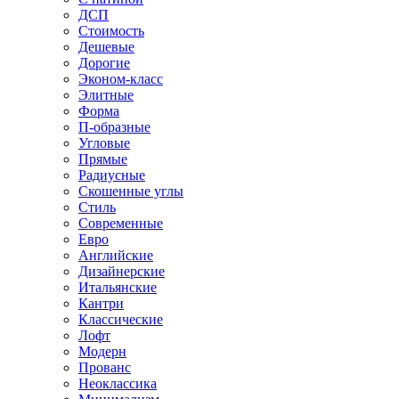
ДСП
Стоимость
Дешевые
Дорогие
Эконом-класс
Элитные
Форма
П-образные
Угловые
Прямые
Радиусные
Скошенные углы
Стиль
Современные
Евро
Английские
Дизайнерские
Итальянские
Кантри
Классические
Лофт
Модерн
Прованс
Неоклассика