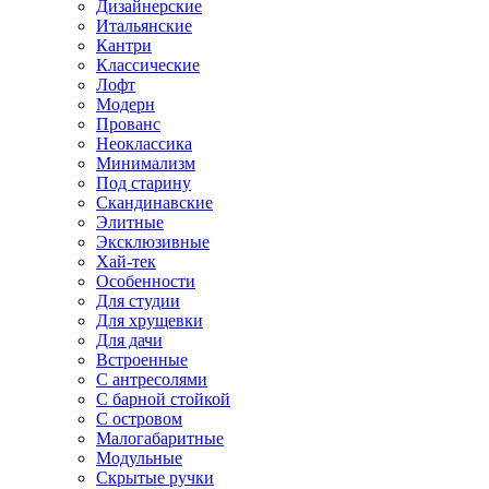
Дизайнерские
Итальянские
Кантри
Классические
Лофт
Модерн
Прованс
Неоклассика
Минимализм
Под старину
Скандинавские
Элитные
Эксклюзивные
Хай-тек
Особенности
Для студии
Для хрущевки
Для дачи
Встроенные
С антресолями
С барной стойкой
С островом
Малогабаритные
Модульные
Скрытые ручки