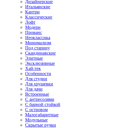
Дизайнерские
Итальянские
Кантри
Классические
Лофт
Модерн
Прованс
Неоклассика
Минимализм
Под старину
Скандинавские
Элитные
Эксклюзивные
Хай-тек
Особенности
Для студии
Для хрущевки
Для дачи
Встроенные
С антресолями
С барной стойкой
С островом
Малогабаритные
Модульные
Скрытые ручки