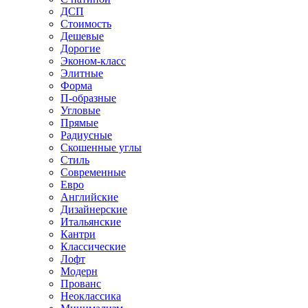
ДСП
Стоимость
Дешевые
Дорогие
Эконом-класс
Элитные
Форма
П-образные
Угловые
Прямые
Радиусные
Скошенные углы
Стиль
Современные
Евро
Английские
Дизайнерские
Итальянские
Кантри
Классические
Лофт
Модерн
Прованс
Неоклассика