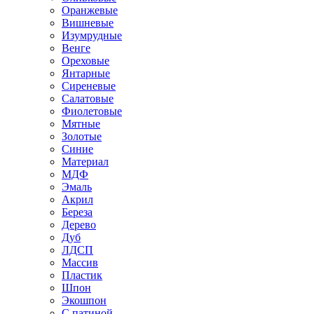
Оранжевые
Вишневые
Изумрудные
Венге
Ореховые
Янтарные
Сиреневые
Салатовые
Фиолетовые
Мятные
Золотые
Синие
Материал
МДФ
Эмаль
Акрил
Береза
Дерево
Дуб
ЛДСП
Массив
Пластик
Шпон
Экошпон
С патиной