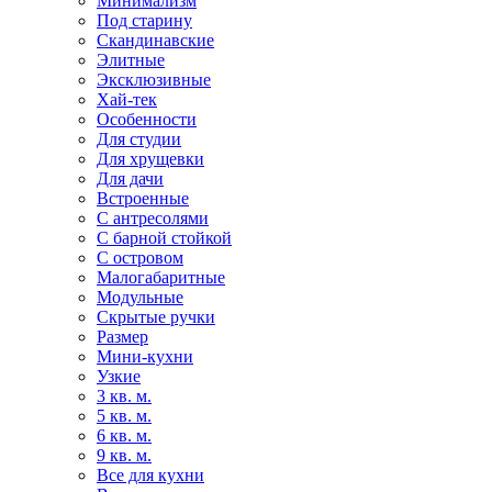
Минимализм
Под старину
Скандинавские
Элитные
Эксклюзивные
Хай-тек
Особенности
Для студии
Для хрущевки
Для дачи
Встроенные
С антресолями
С барной стойкой
С островом
Малогабаритные
Модульные
Скрытые ручки
Размер
Мини-кухни
Узкие
3 кв. м.
5 кв. м.
6 кв. м.
9 кв. м.
Все для кухни