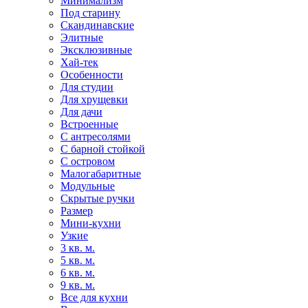
Минимализм
Под старину
Скандинавские
Элитные
Эксклюзивные
Хай-тек
Особенности
Для студии
Для хрущевки
Для дачи
Встроенные
С антресолями
С барной стойкой
С островом
Малогабаритные
Модульные
Скрытые ручки
Размер
Мини-кухни
Узкие
3 кв. м.
5 кв. м.
6 кв. м.
9 кв. м.
Все для кухни