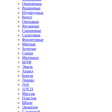
Оранжевые
Вишневые
Изумрудные
Венге
Ореховые
Янтарные
Сиреневые
Салатовые
Фиолетовые
Мятные
Золотые
Синие
Материал
МДФ
Эмаль
Акрил
Береза
Дерево
Дуб
ЛДСП
Массив
Пластик
Шпон
Экошпон
С патиной