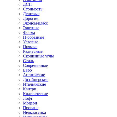
ДСП
Стоимость
Дешевые
Дорогие
Эконом-класс
Элитные
Форма
П-образные
Угловые
Прямые
Радиусные
Скошенные углы
Стиль
Современные
Евро
Английские
Дизайнерские
Итальянские
Кантри
Классические
Лофт
Модерн
Прованс
Неоклассика