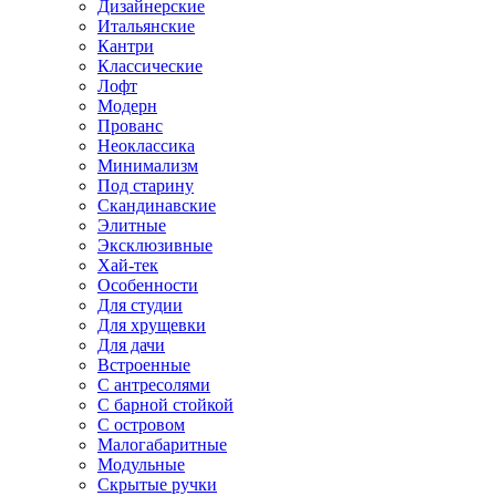
Дизайнерские
Итальянские
Кантри
Классические
Лофт
Модерн
Прованс
Неоклассика
Минимализм
Под старину
Скандинавские
Элитные
Эксклюзивные
Хай-тек
Особенности
Для студии
Для хрущевки
Для дачи
Встроенные
С антресолями
С барной стойкой
С островом
Малогабаритные
Модульные
Скрытые ручки