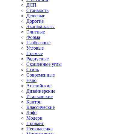
ДСП
Стоимость
Дешевые
Дорогие
Эконом-класс
Элитные
Форма
П-образные
Угловые
Прямые
Радиусные
Скошенные углы
Стиль
Современные
Евро
Английские
Дизайнерские
Итальянские
Кантри
Классические
Лофт
Модерн
Прованс
Неоклассика