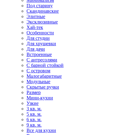
Минимализм
Под старину
Скандинавские
Элитные
Эксклюзивные
Хай-тек
Особенности
Для студии
Для хрущевки
Для дачи
Встроенные
С антресолями
С барной стойкой
С островом
Малогабаритные
Модульные
Скрытые ручки
Размер
Мини-кухни
Узкие
3 кв. м.
5 кв. м.
6 кв. м.
9 кв. м.
Все для кухни