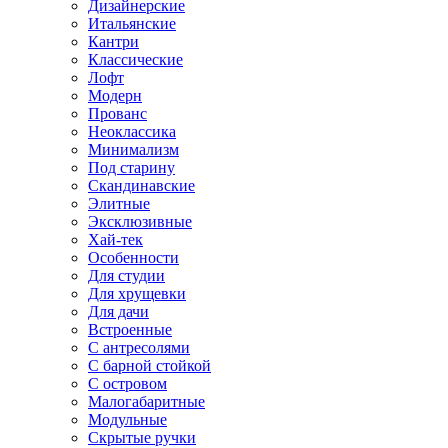
Дизайнерские
Итальянские
Кантри
Классические
Лофт
Модерн
Прованс
Неоклассика
Минимализм
Под старину
Скандинавские
Элитные
Эксклюзивные
Хай-тек
Особенности
Для студии
Для хрущевки
Для дачи
Встроенные
С антресолями
С барной стойкой
С островом
Малогабаритные
Модульные
Скрытые ручки