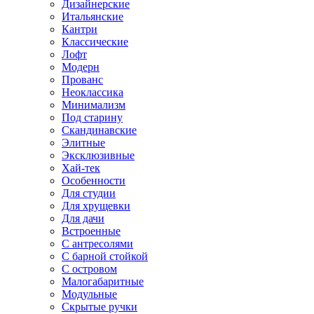
Дизайнерские
Итальянские
Кантри
Классические
Лофт
Модерн
Прованс
Неоклассика
Минимализм
Под старину
Скандинавские
Элитные
Эксклюзивные
Хай-тек
Особенности
Для студии
Для хрущевки
Для дачи
Встроенные
С антресолями
С барной стойкой
С островом
Малогабаритные
Модульные
Скрытые ручки