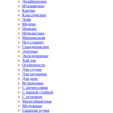
Дизайнерские
Итальянские
Кантри
Классические
Лофт
Модерн
Прованс
Неоклассика
Минимализм
Под старину
Скандинавские
Элитные
Эксклюзивные
Хай-тек
Особенности
Для студии
Для хрущевки
Для дачи
Встроенные
С антресолями
С барной стойкой
С островом
Малогабаритные
Модульные
Скрытые ручки