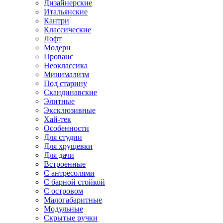
Дизайнерские
Итальянские
Кантри
Классические
Лофт
Модерн
Прованс
Неоклассика
Минимализм
Под старину
Скандинавские
Элитные
Эксклюзивные
Хай-тек
Особенности
Для студии
Для хрущевки
Для дачи
Встроенные
С антресолями
С барной стойкой
С островом
Малогабаритные
Модульные
Скрытые ручки