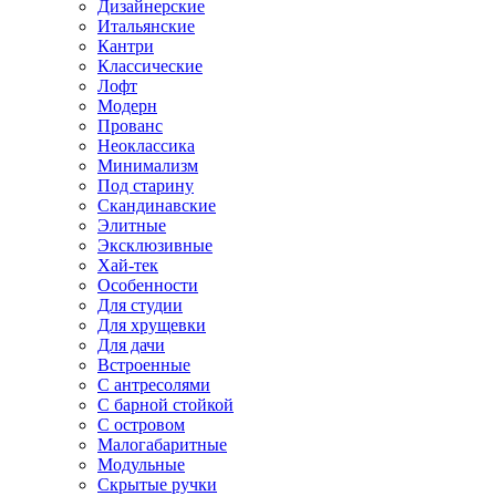
Дизайнерские
Итальянские
Кантри
Классические
Лофт
Модерн
Прованс
Неоклассика
Минимализм
Под старину
Скандинавские
Элитные
Эксклюзивные
Хай-тек
Особенности
Для студии
Для хрущевки
Для дачи
Встроенные
С антресолями
С барной стойкой
С островом
Малогабаритные
Модульные
Скрытые ручки