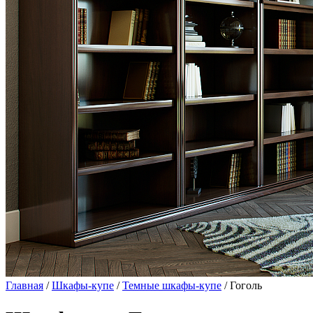
Главная
/
Шкафы-купе
/
Темные шкафы-купе
/ Гоголь