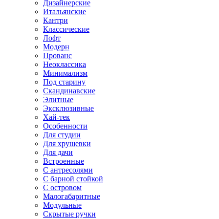
Дизайнерские
Итальянские
Кантри
Классические
Лофт
Модерн
Прованс
Неоклассика
Минимализм
Под старину
Скандинавские
Элитные
Эксклюзивные
Хай-тек
Особенности
Для студии
Для хрущевки
Для дачи
Встроенные
С антресолями
С барной стойкой
С островом
Малогабаритные
Модульные
Скрытые ручки