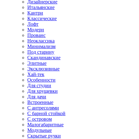
Дизайнерские
Итальянские
Кантри
Классические
Лофт
Модерн
Прованс
Неоклассика
Минимализм
Под старину
Скандинавские
Элитные
Эксклюзивные
Хай-тек
Особенности
Для студии
Для хрущевки
Для дачи
Встроенные
С антресолями
С барной стойкой
С островом
Малогабаритные
Модульные
Скрытые ручки