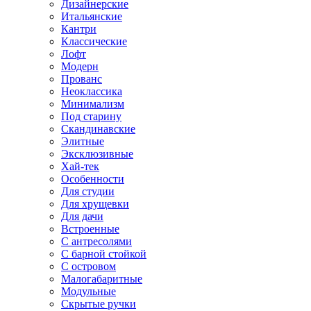
Дизайнерские
Итальянские
Кантри
Классические
Лофт
Модерн
Прованс
Неоклассика
Минимализм
Под старину
Скандинавские
Элитные
Эксклюзивные
Хай-тек
Особенности
Для студии
Для хрущевки
Для дачи
Встроенные
С антресолями
С барной стойкой
С островом
Малогабаритные
Модульные
Скрытые ручки