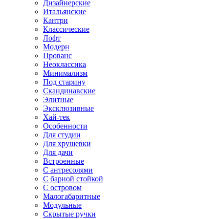
Дизайнерские
Итальянские
Кантри
Классические
Лофт
Модерн
Прованс
Неоклассика
Минимализм
Под старину
Скандинавские
Элитные
Эксклюзивные
Хай-тек
Особенности
Для студии
Для хрущевки
Для дачи
Встроенные
С антресолями
С барной стойкой
С островом
Малогабаритные
Модульные
Скрытые ручки