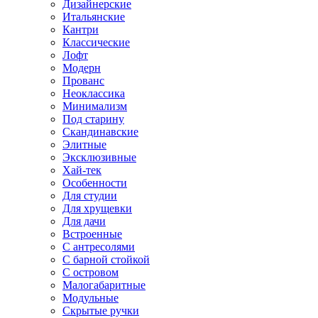
Дизайнерские
Итальянские
Кантри
Классические
Лофт
Модерн
Прованс
Неоклассика
Минимализм
Под старину
Скандинавские
Элитные
Эксклюзивные
Хай-тек
Особенности
Для студии
Для хрущевки
Для дачи
Встроенные
С антресолями
С барной стойкой
С островом
Малогабаритные
Модульные
Скрытые ручки