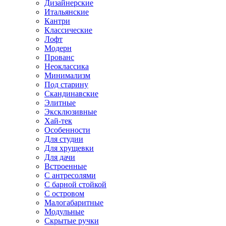
Дизайнерские
Итальянские
Кантри
Классические
Лофт
Модерн
Прованс
Неоклассика
Минимализм
Под старину
Скандинавские
Элитные
Эксклюзивные
Хай-тек
Особенности
Для студии
Для хрущевки
Для дачи
Встроенные
С антресолями
С барной стойкой
С островом
Малогабаритные
Модульные
Скрытые ручки